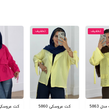
‼️ادرس:کرج میدان طالقانی مر
ساعت کاریه فروشگاه ۱۰صبح الی۱۴ و ۱۶الی۲۱:۳۰ همه روزه
تخفیف
تخفیف
ل 5863
کت عروسکی 5860
کت عروسکی مد