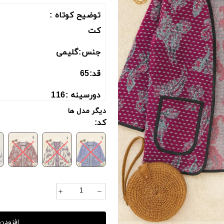
توضیح کوتاه :
کت
جنس:گلیمی
قد:65
دورسینه :116
دیگر مدل ها
دوربازو : 52
کد:
قدآستین ازکنار یقه :69
اندازه ها کمی حدودی میباش
طرح جیب رندوم ارسال میشو
______________________
افزودن