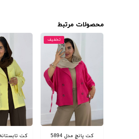
محصولات مرتبط
تخفیف
کت پانچ مدل 5894
کت تابستانه مد