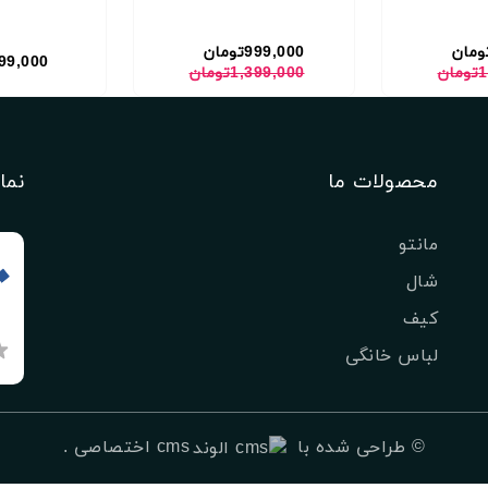
999,000تومان
999,000 توم
ن
1,399,000تومان
محصولات ما
نما
مانتو
شال
کیف
لباس خانگی
©
طراحی شده با
cms اختصاصی
.