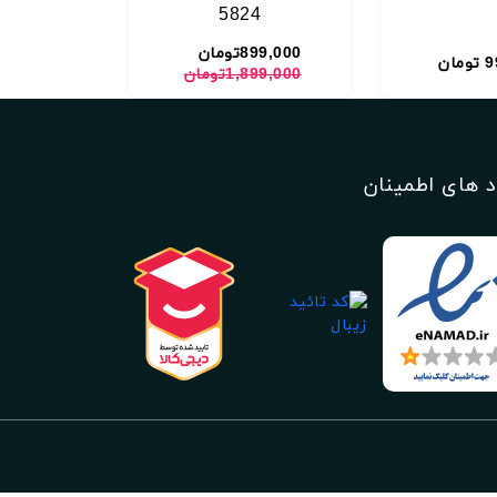
5824
899,000تومان
199,000ت
ان
1,899,000تومان
599,000ت
د های اطمینان