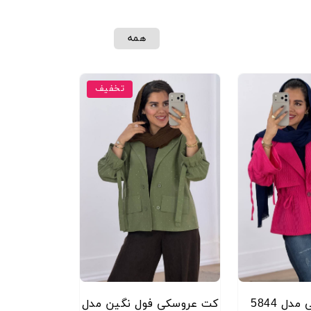
کز خرید پارسیان بلوک بی واحد۲۰
همه
تخفیف
ل 5844
کت عروسکی فول نگین مدل
کت گلیمی م