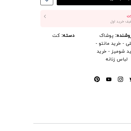
وشنده:
پوشاک
دسته:
کت
ی - خرید مانتو -
د شومیز - خرید
لباس زنانه
د
______________
 از گوگل سرچ کنید سانلی و کد
چ بزنید
دی سایت و فروشگاه لحظه ای