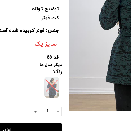
توضیح کوتاه :
کت فوتر
جنس: فوتر کوبیده شده آس
سایز یک
قد 68
دیگر مدل ها
دورسینه :102
رنگ:
دورباسن : 116
دوربازو :52
قدآستین ازکنار یقه :71
سایز دو
افزودن