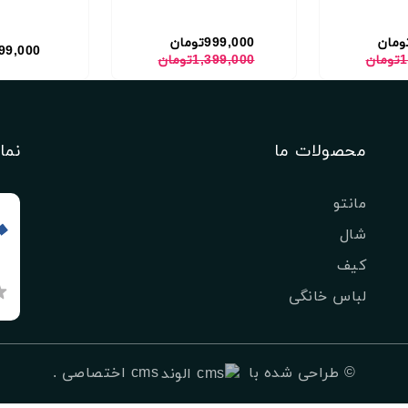
999,000تومان
999,000 توم
ن
1,399,000تومان
محصولات ما
نما
مانتو
شال
کیف
لباس خانگی
©
طراحی شده با
cms اختصاصی
.