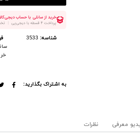
قد 73
دورسینه :110
دورباسن :114
شناسه:
3533
فر
دوربازو :52
سانل
خری
قدآستین ازکنار یقه :70
اندازه ها کمی حدودی میباش
به اشتراک بگذارید:
______________________
فیلتر شکنتونو خاموش کنید و
جستجوی محصول رو قسمت سر
‼️خرید ازسایت میباشد.موجو
دیو معرفی
نظرات
میباشدpooshakesanli.com