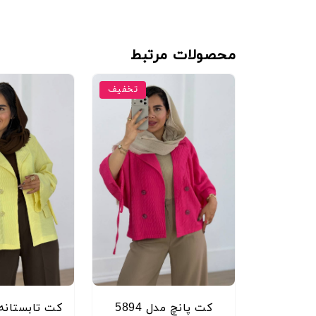
محصولات مرتبط
تخفیف
کت پانچ مدل 5894
کت تابستانه مد