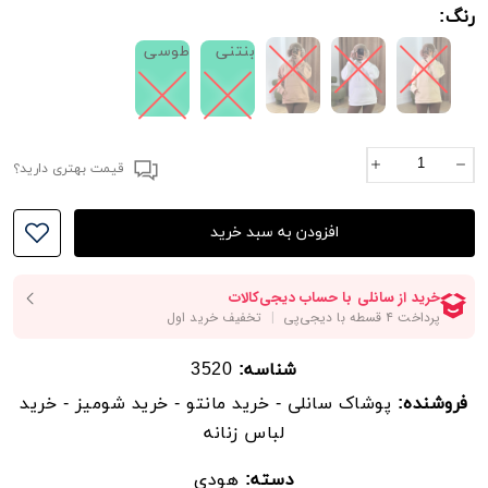
رنگ:
دورباسن :110
بنتنی
طوسی
دوربازو هودی: 50
قد آستین از کنار یقه: 78
*اندازه ها کمی حدودی میباشد*
قیمت بهتری دارید؟
__________________
افزودن به سبد خرید
_________________________
فیلتر شکنتونو خاموش کنید و از گوگل سرچ کنید سانلی
و کد جستجوی محصول رو قسمت سرچ بزنید
شناسه:
3520
‼️خرید ازسایت میباشد.موجودی سایت و فروشگاه لحظه
ای
فروشنده:
پوشاک سانلی - خرید مانتو - خرید شومیز - خرید
لباس زنانه
میباشدpooshakesanli.com
دسته:
هودی