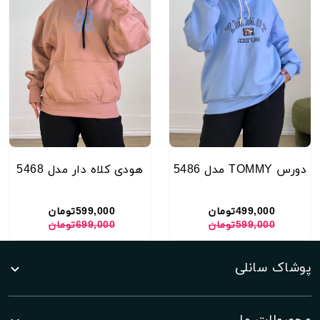
دورس TOMMY مدل 5486
هودی کلاه دار مدل 5468
499,000تومان
599,000تومان
599,000تومان
699,000تومان
پوشاک سانلی