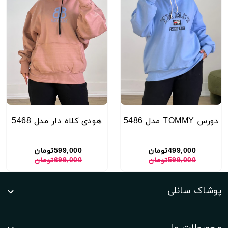
دورس TOMMY مدل 5486
هودی کلاه دار مدل 5468
499,000تومان
599,000تومان
599,000تومان
699,000تومان
پوشاک سانلی