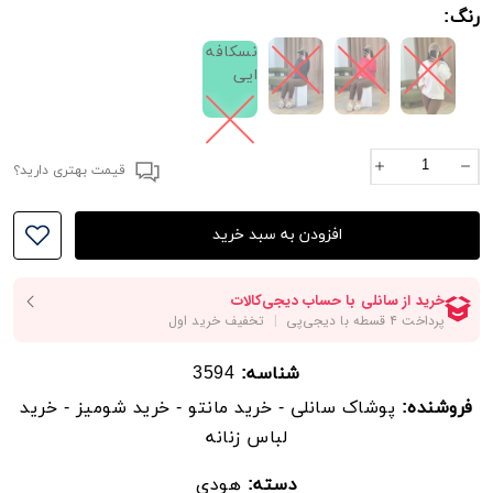
رنگ:
دورباسن :120
نسکافه
دوربازو هودی: 40
ایی
قد آستین از کنار یقه: 66
____________________________________
قیمت بهتری دارید؟
فیلتر شکنتونو خاموش کنید و از گوگل سرچ کنید سانلی
افزودن به سبد خرید
و کد جستجوی محصول رو قسمت سرچ بزنید
‼️خرید ازسایت میباشد.موجودی سایت و فروشگاه لحظه
ای
میباشدpooshakesanli.com
شناسه:
3594
فروشنده:
✅✅✅لطفاًدر خریدتون دقت کنید چون تعویض و مرجوع
پوشاک سانلی - خرید مانتو - خرید شومیز - خرید
نداریم
لباس زنانه
دسته:
هودی
‼️‼️کد مرسوله ها ۷۲ساعت بعد بجز تعطیلات داخل سایت